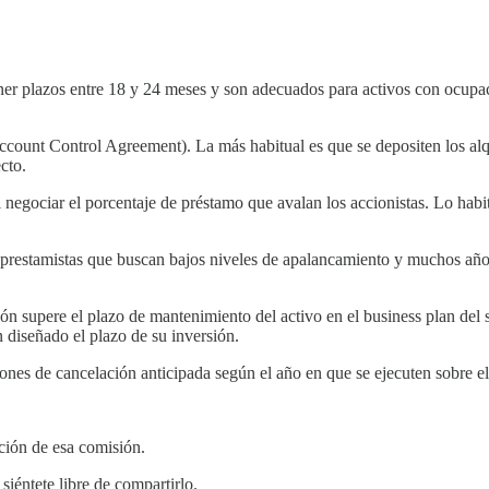
tener plazos entre 18 y 24 meses y son adecuados para activos con ocupa
nt Control Agreement). La más habitual es que se depositen los alquil
cto.
negociar el porcentaje de préstamo que avalan los accionistas. Lo habit
prestamistas que buscan bajos niveles de apalancamiento y muchos años 
ón supere el plazo de mantenimiento del activo en el business plan del 
n diseñado el plazo de su inversión.
iones de cancelación anticipada según el año en que se ejecuten sobre el
ión de esa comisión.
 siéntete libre de compartirlo.