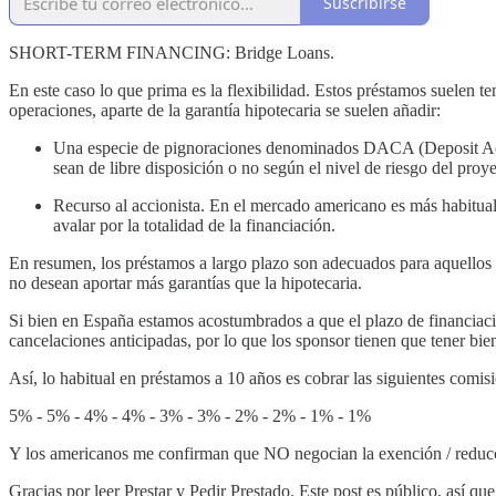
Suscribirse
SHORT-TERM FINANCING: Bridge Loans.
En este caso lo que prima es la flexibilidad. Estos préstamos suelen 
operaciones, aparte de la garantía hipotecaria se suelen añadir:
Una especie de pignoraciones denominados DACA (Deposit Accou
sean de libre disposición o no según el nivel de riesgo del proye
Recurso al accionista. En el mercado americano es más habitual 
avalar por la totalidad de la financiación.
En resumen, los préstamos a largo plazo son adecuados para aquellos 
no desean aportar más garantías que la hipotecaria.
Si bien en España estamos acostumbrados a que el plazo de financiaci
cancelaciones anticipadas, por lo que los sponsor tienen que tener bie
Así, lo habitual en préstamos a 10 años es cobrar las siguientes comis
5% - 5% - 4% - 4% - 3% - 3% - 2% - 2% - 1% - 1%
Y los americanos me confirman que NO negocian la exención / reducc
Gracias por leer Prestar y Pedir Prestado. Este post es público, así que