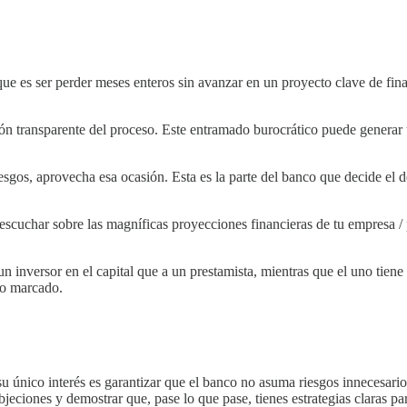
que es ser perder meses enteros sin avanzar en un proyecto clave de fin
ión transparente del proceso. Este entramado burocrático puede generar 
esgos, aprovecha esa ocasión. Esta es la parte del banco que decide el d
 escuchar sobre las magníficas proyecciones financieras de tu empresa 
n inversor en el capital que a un prestamista, mientras que el uno tien
rio marcado.
 único interés es garantizar que el banco no asuma riesgos innecesarios
bjeciones y demostrar que, pase lo que pase, tienes estrategias claras pa