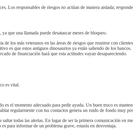
ces. Los responsables de riesgos no actúan de manera aislada; responde
o, ya que una llamada puede desatascar meses de bloqueo.
ia de los más veteranos en las áreas de riesgos que reunirse con clien
sitivo es que estos antiguos dinosaurios ya están saliendo de los banco
rcado de financiación hará que esta actitudes vayan desapareciendo.
o es vital.
ándo es el momento adecuado para pedir ayuda. Un buen truco es manten
ablar regularmente con tus contactos genera un ruido de fondo muy pos
altar todas las alertas. En lugar de ser la primera comunicación en mes
o es para informar de un problema grave, estarás en desventaja.