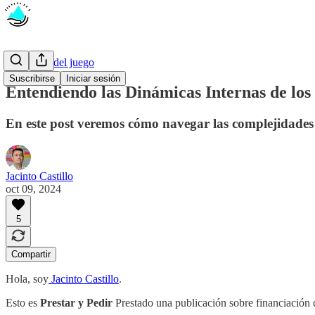
Las reglas del juego
Suscribirse
Iniciar sesión
Entendiendo las Dinámicas Internas de los
En este post veremos cómo navegar las complejidades
Jacinto Castillo
oct 09, 2024
5
Compartir
Hola, soy
Jacinto Castillo
.
Esto es
Prestar y Pedir
Prestado una publicación sobre financiación co