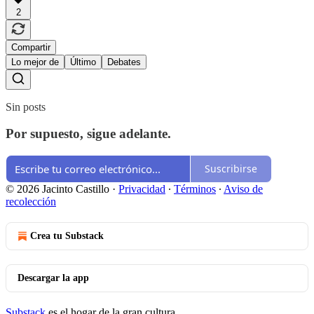
2
Compartir
Lo mejor de
Último
Debates
Sin posts
Por supuesto, sigue adelante.
Suscribirse
© 2026 Jacinto Castillo
·
Privacidad
∙
Términos
∙
Aviso de
recolección
Crea tu Substack
Descargar la app
Substack
es el hogar de la gran cultura