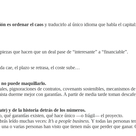
ión es ordenar el caos
y traducirlo al único idioma que habla el capital
 piezas que hacen que un deal pase de “interesante” a “financiable”.
tda cae, el plazo se retrasa, el coste sube…
 no puede maquillarlo.
les, pignoraciones de contratos, covenants sostenibles, mecanismos de c
mista duerme mejor con garantías. A partir de media tarde toman descafei
tate) y de la historia detrás de los números.
, qué garantías existen, qué hace único —o frágil— el proyecto.
brás leído muchas veces:
It’s a people business.
Y todas las personas t
e una o varias personas han visto que tienen más que perder que ganar. O