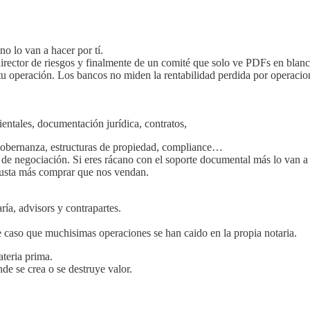
o lo van a hacer por tí.
 director de riesgos y finalmente de un comité que solo ve PDFs en bl
tu operación. Los bancos no miden la rentabilidad perdida por operaci
entales, documentación jurídica, contratos,
gobernanza, estructuras de propiedad, compliance…
n de negociación. Si eres rácano con el soporte documental más lo van a 
 gusta más comprar que nos vendan.
ía, advisors y contrapartes.
caso que muchisimas operaciones se han caido en la propia notaria.
ateria prima.
e se crea o se destruye valor.