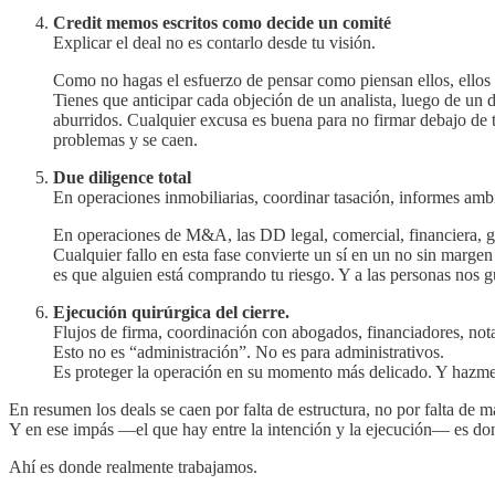
Credit memos escritos como decide un comité
Explicar el deal no es contarlo desde tu visión.
Como no hagas el esfuerzo de pensar como piensan ellos, ellos n
Tienes que anticipar cada objeción de un analista, luego de un
aburridos. Cualquier excusa es buena para no firmar debajo de 
problemas y se caen.
Due diligence total
En operaciones inmobiliarias, coordinar tasación, informes ambi
En operaciones de M&A, las DD legal, comercial, financiera, 
Cualquier fallo en esta fase convierte un sí en un no sin marge
es que alguien está comprando tu riesgo. Y a las personas nos
Ejecución quirúrgica del cierre.
Flujos de firma, coordinación con abogados, financiadores, notar
Esto no es “administración”. No es para administrativos.
Es proteger la operación en su momento más delicado. Y hazme 
En resumen los deals se caen por falta de estructura, no por falta de m
Y en ese impás —el que hay entre la intención y la ejecución— es dond
Ahí es donde realmente trabajamos.