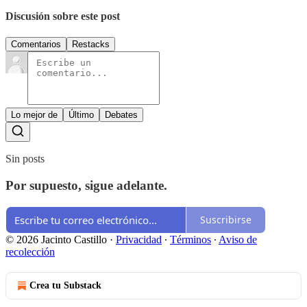
Discusión sobre este post
Comentarios
Restacks
Lo mejor de
Último
Debates
Sin posts
Por supuesto, sigue adelante.
Suscribirse
© 2026 Jacinto Castillo
·
Privacidad
∙
Términos
∙
Aviso de
recolección
Crea tu Substack