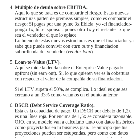
Múltiplo de deuda sobre EBITDA.
Aquí lo que se trata es de compartir el riesgo. Estas nuevas
estructuras parten de premisas simples, como es compartir el
riesgo: Si pagas por una pyme 3x Ebitda, yo -el financiador-
pongo 1x, tú -el sponsor- pones otro 1x y el restante 1x que
sea el vendedor el que lo aplace.
Lo bueno de estas nuevas estructuras es que el financiador ya
sabe que puede convivir con
earn outs
y financiacion
subordinada del vendedor (
vendor loan
)
Loan-to-Value (LTV).
Aquí se mide la deuda sobre el Enterprise Value pagado
upfront (sin earn-out). Si, lo que quieren ver es la cobertura
con respecto al valor de la compañía de su financiación.
Si el LTV supera el 50%, se complica. Lo ideal es que sea
cercano a un 33% como veíamos en el punto anterior
DSCR (Debt Service Coverage Ratio).
Esta es la capacidad de pago. Un DSCR por debajo de 1,2x
es una línea roja. Por encima de 1,5x se considera razonable.
OJO, en su modelo van a calcularlo tanto con datos históricos
como proyectados en tu business plan. Te anticipo que tus
proyecciones pueden ser estupendas, pero como con datos