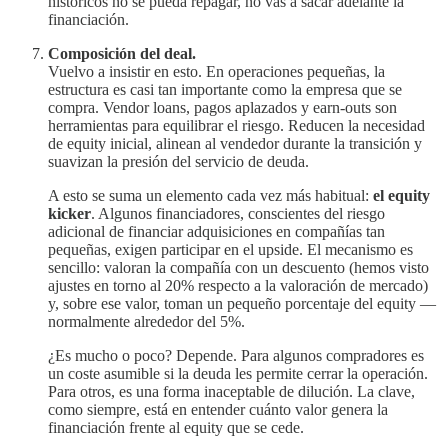
históricos no se pueda repagar, no vas a sacar adelante la
financiación.
Composición del deal.
Vuelvo a insistir en esto. En operaciones pequeñas, la
estructura es casi tan importante como la empresa que se
compra. Vendor loans, pagos aplazados y earn-outs son
herramientas para equilibrar el riesgo. Reducen la necesidad
de equity inicial, alinean al vendedor durante la transición y
suavizan la presión del servicio de deuda.
A esto se suma un elemento cada vez más habitual:
el equity
kicker
. Algunos financiadores, conscientes del riesgo
adicional de financiar adquisiciones en compañías tan
pequeñas, exigen participar en el upside. El mecanismo es
sencillo: valoran la compañía con un descuento (hemos visto
ajustes en torno al 20% respecto a la valoración de mercado)
y, sobre ese valor, toman un pequeño porcentaje del equity —
normalmente alrededor del 5%.
¿Es mucho o poco? Depende. Para algunos compradores es
un coste asumible si la deuda les permite cerrar la operación.
Para otros, es una forma inaceptable de dilución. La clave,
como siempre, está en entender cuánto valor genera la
financiación frente al equity que se cede.