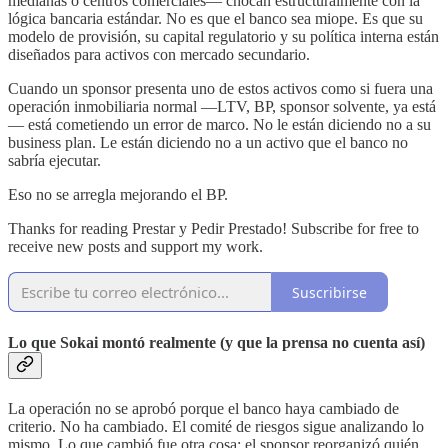
medianas o centros comerciales— chocan estructuralmente con la
lógica bancaria estándar. No es que el banco sea miope. Es que su
modelo de provisión, su capital regulatorio y su política interna están
diseñados para activos con mercado secundario.
Cuando un sponsor presenta uno de estos activos como si fuera una
operación inmobiliaria normal —LTV, BP, sponsor solvente, ya está
— está cometiendo un error de marco. No le están diciendo no a su
business plan. Le están diciendo no a un activo que el banco no
sabría ejecutar.
Eso no se arregla mejorando el BP.
Thanks for reading Prestar y Pedir Prestado! Subscribe for free to
receive new posts and support my work.
Suscribirse
Lo que Sokai montó realmente (y que la prensa no cuenta así)
La operación no se aprobó porque el banco haya cambiado de
criterio. No ha cambiado. El comité de riesgos sigue analizando lo
mismo. Lo que cambió fue otra cosa: el sponsor reorganizó quién