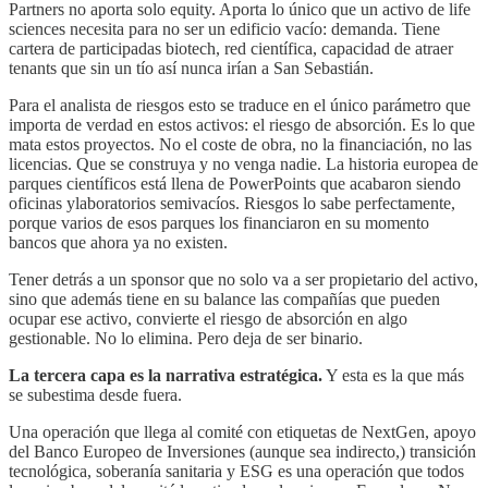
Partners no aporta solo equity. Aporta lo único que un activo de life
sciences necesita para no ser un edificio vacío: demanda. Tiene
cartera de participadas biotech, red científica, capacidad de atraer
tenants que sin un tío así nunca irían a San Sebastián.
Para el analista de riesgos esto se traduce en el único parámetro que
importa de verdad en estos activos: el riesgo de absorción. Es lo que
mata estos proyectos. No el coste de obra, no la financiación, no las
licencias. Que se construya y no venga nadie. La historia europea de
parques científicos está llena de PowerPoints que acabaron siendo
oficinas ylaboratorios semivacíos. Riesgos lo sabe perfectamente,
porque varios de esos parques los financiaron en su momento
bancos que ahora ya no existen.
Tener detrás a un sponsor que no solo va a ser propietario del activo,
sino que además tiene en su balance las compañías que pueden
ocupar ese activo, convierte el riesgo de absorción en algo
gestionable. No lo elimina. Pero deja de ser binario.
La tercera capa es la narrativa estratégica.
Y esta es la que más
se subestima desde fuera.
Una operación que llega al comité con etiquetas de NextGen, apoyo
del Banco Europeo de Inversiones (aunque sea indirecto,) transición
tecnológica, soberanía sanitaria y ESG es una operación que todos