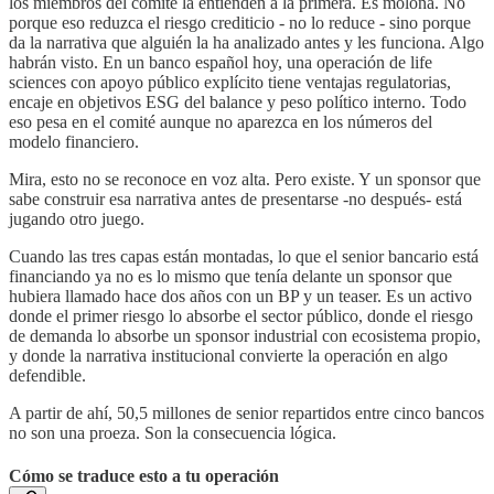
los miembros del comité la entienden a la primera. Es molona. No
porque eso reduzca el riesgo crediticio - no lo reduce - sino porque
da la narrativa que alguién la ha analizado antes y les funciona. Algo
habrán visto. En un banco español hoy, una operación de life
sciences con apoyo público explícito tiene ventajas regulatorias,
encaje en objetivos ESG del balance y peso político interno. Todo
eso pesa en el comité aunque no aparezca en los números del
modelo financiero.
Mira, esto no se reconoce en voz alta. Pero existe. Y un sponsor que
sabe construir esa narrativa antes de presentarse -no después- está
jugando otro juego.
Cuando las tres capas están montadas, lo que el senior bancario está
financiando ya no es lo mismo que tenía delante un sponsor que
hubiera llamado hace dos años con un BP y un teaser. Es un activo
donde el primer riesgo lo absorbe el sector público, donde el riesgo
de demanda lo absorbe un sponsor industrial con ecosistema propio,
y donde la narrativa institucional convierte la operación en algo
defendible.
A partir de ahí, 50,5 millones de senior repartidos entre cinco bancos
no son una proeza. Son la consecuencia lógica.
Cómo se traduce esto a tu operación