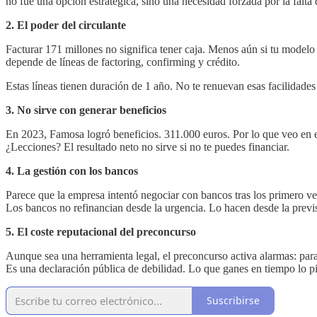
no fue una opción estratégica, sino una necesidad forzada por la falta 
2. El poder del circulante
Facturar 171 millones no significa tener caja. Menos aún si tu model
depende de líneas de factoring, confirming y crédito.
Estas líneas tienen duración de 1 año. No te renuevan esas facilidades
3. No sirve con generar beneficios
En 2023, Famosa logró beneficios. 311.000 euros. Por lo que veo en el
¿Lecciones? El resultado neto no sirve si no te puedes financiar.
4. La gestión con los bancos
Parece que la empresa intentó negociar con bancos tras los primero 
Los bancos no refinancian desde la urgencia. Lo hacen desde la previsi
5. El coste reputacional del preconcurso
Aunque sea una herramienta legal, el preconcurso activa alarmas: para
Es una declaración pública de debilidad. Lo que ganes en tiempo lo p
Suscribirse