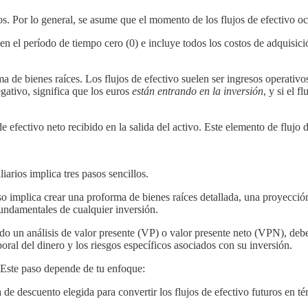
. Por lo general, se asume que el momento de los flujos de efectivo ocu
n el período de tiempo cero (0) e incluye todos los costos de adquisici
a de bienes raíces. Los flujos de efectivo suelen ser ingresos operativo
gativo, significa que los euros
están entrando en la inversión
, y si el f
e efectivo neto recibido en la salida del activo. Este elemento de flujo 
arios implica tres pasos sencillos.
o implica crear una proforma de bienes raíces detallada, una proyección 
undamentales de cualquier inversión.
ndo un análisis de valor presente (VP) o valor presente neto (VPN), debe
poral del dinero y los riesgos específicos asociados con su inversión.
Este paso depende de tu enfoque:
a de descuento elegida para convertir los flujos de efectivo futuros en 