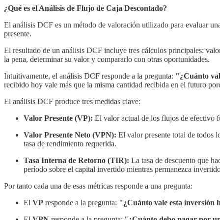
¿Qué es el Análisis de Flujo de Caja Descontado?
El análisis DCF es un método de valoración utilizado para evaluar una 
presente.
El resultado de un análisis DCF incluye tres cálculos principales: val
la pena, determinar su valor y compararlo con otras oportunidades.
Intuitivamente, el análisis DCF responde a la pregunta:
"¿Cuánto vale
recibido hoy vale más que la misma cantidad recibida en el futuro porq
El análisis DCF produce tres medidas clave:
Valor Presente (VP):
El valor actual de los flujos de efectivo
Valor Presente Neto (VPN):
El valor presente total de todos 
tasa de rendimiento requerida.
Tasa Interna de Retorno (TIR):
La tasa de descuento que hace
período sobre el capital invertido mientras permanezca invertido
Por tanto cada una de esas métricas responde a una pregunta:
El
VP
responde a la pregunta:
"¿Cuánto vale esta inversión ho
El
VPN
responde a la pregunta: "
¿Cuánto debo pagar por un 