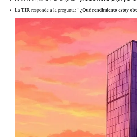
La
TIR
responde a la pregunta:
"¿Qué rendimiento estoy obte