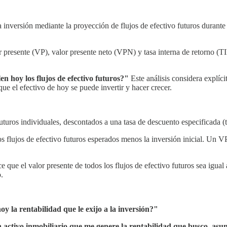
inversión mediante la proyección de flujos de efectivo futuros durante 
or presente (VP), valor presente neto (VPN) y tasa interna de retorno (
n hoy los flujos de efectivo futuros?"
Este análisis considera explíci
ue el efectivo de hoy se puede invertir y hacer crecer.
 futuros individuales, descontados a una tasa de descuento especificada (
los flujos de efectivo futuros esperados menos la inversión inicial. Un 
 que el valor presente de todos los flujos de efectivo futuros sea igual 
.
y la rentabilidad que le exijo a la inversión?"
activo inmobiliario que me genere la rentabilidad que busco, as