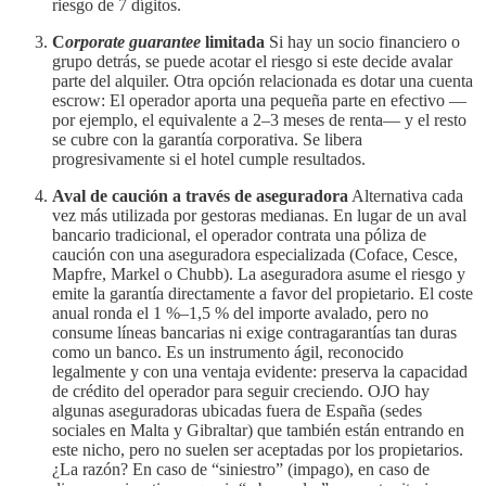
riesgo de 7 dígitos.
C
orporate guarantee
limitada
Si hay un socio financiero o
grupo detrás, se puede acotar el riesgo si este decide avalar
parte del alquiler. Otra opción relacionada es dotar una cuenta
escrow: El operador aporta una pequeña parte en efectivo —
por ejemplo, el equivalente a 2–3 meses de renta— y el resto
se cubre con la garantía corporativa. Se libera
progresivamente si el hotel cumple resultados.
Aval de caución a través de aseguradora
Alternativa cada
vez más utilizada por gestoras medianas. En lugar de un aval
bancario tradicional, el operador contrata una póliza de
caución con una aseguradora especializada (Coface, Cesce,
Mapfre, Markel o Chubb). La aseguradora asume el riesgo y
emite la garantía directamente a favor del propietario. El coste
anual ronda el 1 %–1,5 % del importe avalado, pero no
consume líneas bancarias ni exige contragarantías tan duras
como un banco. Es un instrumento ágil, reconocido
legalmente y con una ventaja evidente: preserva la capacidad
de crédito del operador para seguir creciendo. OJO hay
algunas aseguradoras ubicadas fuera de España (sedes
sociales en Malta y Gibraltar) que también están entrando en
este nicho, pero no suelen ser aceptadas por los propietarios.
¿La razón? En caso de “siniestro” (impago), en caso de