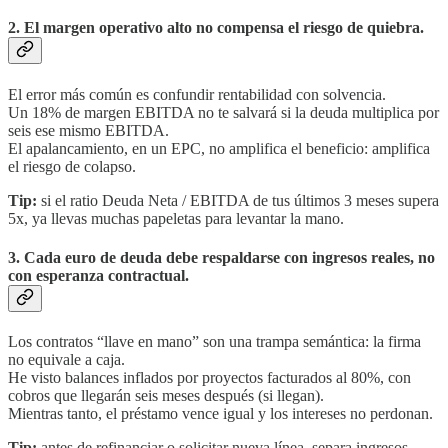
2. El margen operativo alto no compensa el riesgo de quiebra.
El error más común es confundir rentabilidad con solvencia.
Un 18% de margen EBITDA no te salvará si la deuda multiplica por
seis ese mismo EBITDA.
El apalancamiento, en un EPC, no amplifica el beneficio: amplifica
el riesgo de colapso.
Tip:
si el ratio Deuda Neta / EBITDA de tus últimos 3 meses supera
5x, ya llevas muchas papeletas para levantar la mano.
3. Cada euro de deuda debe respaldarse con ingresos reales, no
con esperanza contractual.
Los contratos “llave en mano” son una trampa semántica: la firma
no equivale a caja.
He visto balances inflados por proyectos facturados al 80%, con
cobros que llegarán seis meses después (si llegan).
Mientras tanto, el préstamo vence igual y los intereses no perdonan.
Tip:
antes de refinanciar o solicitar nueva línea, separa ingresos