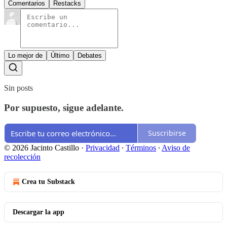
Comentarios
Restacks
Lo mejor de
Último
Debates
Sin posts
Por supuesto, sigue adelante.
Suscribirse
© 2026 Jacinto Castillo
·
Privacidad
∙
Términos
∙
Aviso de
recolección
Crea tu Substack
Descargar la app