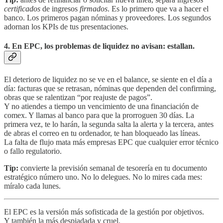
certificados
de ingresos
firmados
. Es lo primero que va a hacer el
banco. Los primeros pagan nóminas y proveedores. Los segundos
adornan los KPIs de tus presentaciones.
4. En EPC, los problemas de liquidez no avisan: estallan.
El deterioro de liquidez no se ve en el balance, se siente en el día a
día: facturas que se retrasan, nóminas que dependen del confirming,
obras que se ralentizan “por reajuste de pagos”.
Y no atiendes a tiempo un vencimiento de una financiación de
comex. Y llamas al banco para que la prorroguen 30 días. La
primera vez, te lo harán, la segunda salta la alerta y la tercera, antes
de abras el correo en tu ordenador, te han bloqueado las líneas.
La falta de flujo mata más empresas EPC que cualquier error técnico
o fallo regulatorio.
Tip:
convierte la previsión semanal de tesorería en tu documento
estratégico número uno. No lo delegues. No lo mires cada mes:
míralo cada lunes.
El EPC es la versión más sofisticada de la gestión por objetivos.
Y también la más despiadada y cruel.