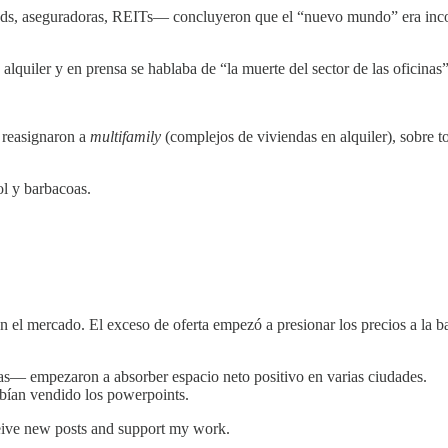
, aseguradoras, REITs— concluyeron que el “nuevo mundo” era incompat
 en alquiler y en prensa se hablaba de “la muerte del sector de las ofici
e reasignaron a
multifamily
(complejos de viviendas en alquiler), sobre t
ol y barbacoas.
 el mercado. El exceso de oferta empezó a presionar los precios a la ba
as— empezaron a absorber espacio neto positivo en varias ciudades.
abían vendido los powerpoints.
eceive new posts and support my work.