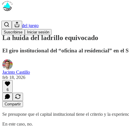
Las reglas del juego
Suscribirse
Iniciar sesión
La huida del ladrillo equivocado
El giro institucional del “oficina al residencial” en el
Jacinto Castillo
feb 18, 2026
6
Compartir
Se presupone que el capital institucional tiene el criterio y la experi
En este caso, no.