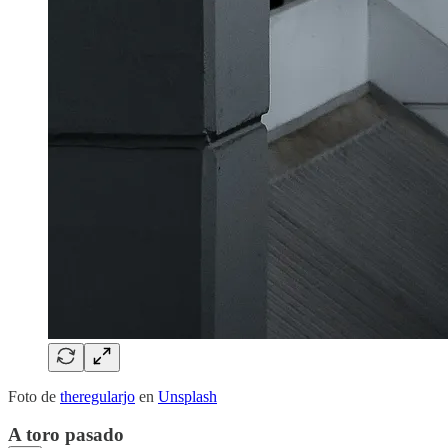
Foto de
theregularjo
en
Unsplash
A toro pasado