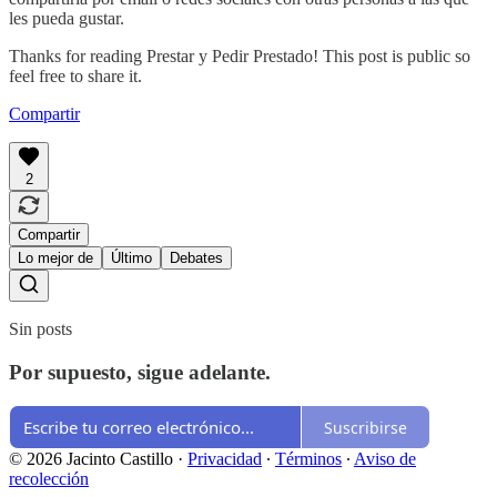
les pueda gustar.
Thanks for reading Prestar y Pedir Prestado! This post is public so
feel free to share it.
Compartir
2
Compartir
Lo mejor de
Último
Debates
Sin posts
Por supuesto, sigue adelante.
Suscribirse
© 2026 Jacinto Castillo
·
Privacidad
∙
Términos
∙
Aviso de
recolección