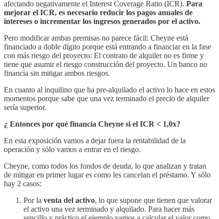
afectando negativamente el Interest Coverage Ratio (ICR).
Para
mejorar el ICR, es necesario reducir los pagos anuales de
intereses o incrementar los ingresos generados por el activo.
Pero modificar ambas premisas no parece fácil: Cheyne está
financiado a doble dígito porque está entrando a financiar en la fase
con más riesgo del proyecto: El contrato de alquiler no es firme y
tiene que asumir el riesgo construcción del proyecto. Un banco no
financia sin mitigar ambos riesgos.
En cuanto al inquilino que ha pre-alquilado el activo lo hace en estos
momentos porque sabe que una vez terminado el precio de alquiler
sería superior.
¿ Entonces por qué financia Cheyne si el ICR < 1,0x?
En esta exposición vamos a dejar fuera la rentabilidad de la
operación y sólo vamos a entrar en el riesgo.
Cheyne, como todos los fondos de deuda, lo que analizan y tratan
de mitigar en primer lugar es como les cancelan el préstamo. Y sólo
hay 2 casos:
Por la
venta del activo
, lo que supone que tienen que valorar
el activo una vez terminado y alquilado. Para hacer más
sencillo y práctico el ejemplo vamos a calcular el valor como