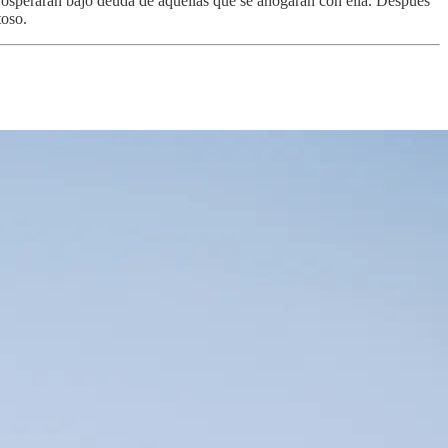
osperarán bajo deuda de aquellas que se ahogarán con ella. Después
toso.