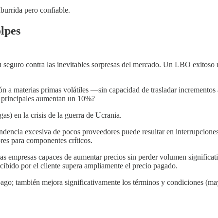
urrida pero confiable.
olpes
u seguro contra las inevitables sorpresas del mercado. Un LBO exitos
ión a materias primas volátiles —sin capacidad de trasladar incrementos 
 principales aumentan un 10%?
s) en la crisis de la guerra de Ucrania.
dencia excesiva de pocos proveedores puede resultar en interrupciones
res para componentes críticos.
 Las empresas capaces de aumentar precios sin perder volumen significa
rcibido por el cliente supera ampliamente el precio pagado.
go; también mejora significativamente los términos y condiciones (may