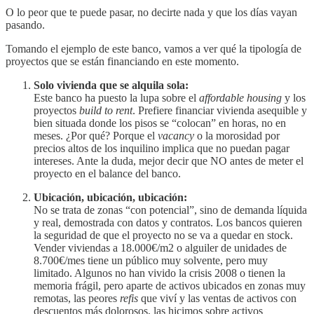
O lo peor que te puede pasar, no decirte nada y que los días vayan
pasando.
Tomando el ejemplo de este banco, vamos a ver qué la tipología de
proyectos que se están financiando en este momento.
Solo vivienda que se alquila sola:
Este banco ha puesto la lupa sobre el
affordable housing
y los
proyectos
build to rent
. Prefiere financiar vivienda asequible y
bien situada donde los pisos se “colocan” en horas, no en
meses. ¿Por qué? Porque el
vacancy
o la morosidad por
precios altos de los inquilino implica que no puedan pagar
intereses. Ante la duda, mejor decir que NO antes de meter el
proyecto en el balance del banco.
Ubicación, ubicación, ubicación:
No se trata de zonas “con potencial”, sino de demanda líquida
y real, demostrada con datos y contratos. Los bancos quieren
la seguridad de que el proyecto no se va a quedar en stock.
Vender viviendas a 18.000€/m2 o alguiler de unidades de
8.700€/mes tiene un público muy solvente, pero muy
limitado. Algunos no han vivido la crisis 2008 o tienen la
memoria frágil, pero aparte de activos ubicados en zonas muy
remotas, las peores
refis
que viví y las ventas de activos con
descuentos más dolorosos, las hicimos sobre activos