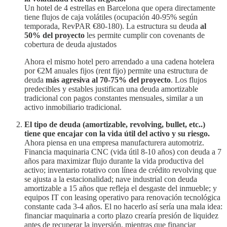
Un hotel de 4 estrellas en Barcelona que opera directamente
tiene flujos de caja volátiles (ocupación 40-95% según
temporada, RevPAR €80-180). La estructura su deuda
al
50% del proyecto
les permite cumplir con covenants de
cobertura de deuda ajustados
Ahora el mismo hotel pero arrendado a una cadena hotelera
por €2M anuales fijos (rent fijo) permite una estructura de
deuda
más agresiva al 70-75% del proyecto
. Los flujos
predecibles y estables justifican una deuda amortizable
tradicional con pagos constantes mensuales, similar a un
activo inmobiliario tradicional.
El tipo de deuda (amortizable, revolving, bullet, etc..)
tiene que encajar con la vida útil del activo y su riesgo.
Ahora piensa en una empresa manufacturera automotriz.
Financia maquinaria CNC (vida útil 8-10 años) con deuda a 7
años para maximizar flujo durante la vida productiva del
activo; inventario rotativo con línea de crédito revolving que
se ajusta a la estacionalidad; nave industrial con deuda
amortizable a 15 años que refleja el desgaste del inmueble; y
equipos IT con leasing operativo para renovación tecnológica
constante cada 3-4 años. El no hacerlo así sería una mala idea:
financiar maquinaria a corto plazo crearía presión de liquidez
antes de recuperar la inversión, mientras que financiar