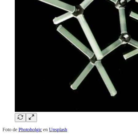
Foto de
Photoholgic
en
Unsplash