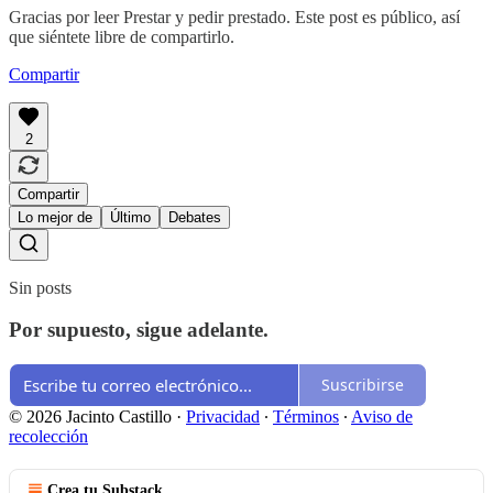
Gracias por leer Prestar y pedir prestado. Este post es público, así
que siéntete libre de compartirlo.
Compartir
2
Compartir
Lo mejor de
Último
Debates
Sin posts
Por supuesto, sigue adelante.
Suscribirse
© 2026 Jacinto Castillo
·
Privacidad
∙
Términos
∙
Aviso de
recolección
Crea tu Substack