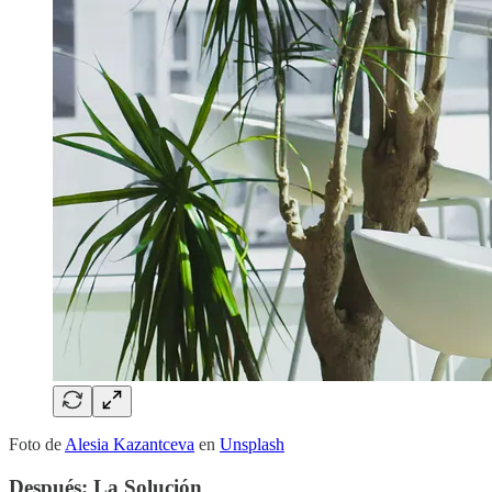
Foto de
Alesia Kazantceva
en
Unsplash
Después: La Solución